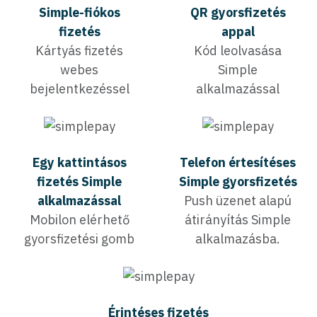
Simple-fiókos
QR gyorsfizetés
fizetés
appal
Kártyás fizetés
Kód leolvasása
webes
Simple
bejelentkezéssel
alkalmazással
Egy kattintásos
Telefon értesítéses
fizetés Simple
Simple gyorsfizetés
alkalmazással
Push üzenet alapú
Mobilon elérhető
átirányítás Simple
gyorsfizetési gomb
alkalmazásba.
Érintéses fizetés