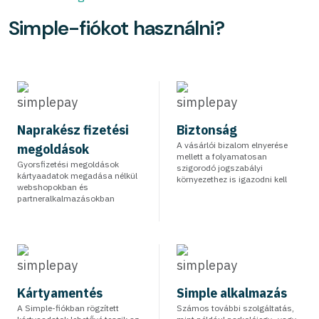
Simple-fiókot használni?
Naprakész fizetési
Biztonság
A vásárlói bizalom elnyerése
megoldások
mellett a folyamatosan
Gyorsfizetési megoldások
szigorodó jogszabályi
kártyaadatok megadása nélkül
környezethez is igazodni kell
webshopokban és
partneralkalmazásokban
Kártyamentés
Simple alkalmazás
A Simple-fiókban rögzített
Számos további szolgáltatás,