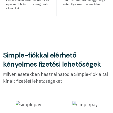
kártyaadatok lehetővé teszik az
mint például parkolójegy- vagy
egyszerűbb és biztonságosabb
autópálya matrica vásárlás
vásárlást
Simple-fiókkal elérhető
kényelmes fizetési lehetőségek
Milyen esetekben használhatod a Simple-fiók által
kínált fizetési lehetőségeket