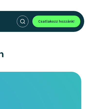
Csatlakozz hozzánk!
h