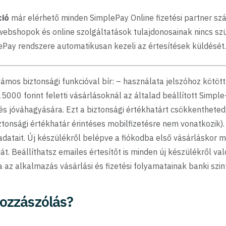
ció
már elérhető minden SimplePay Online fizetési partner szá
ebshopok és online szolgáltatások tulajdonosainak nincs sz
lePay rendszere automatikusan kezeli az értesítések küldését.
mos biztonsági funkcióval bír: – használata jelszóhoz kötött
5000 forint feletti vásárlásoknál az általad beállított Simple
és jóváhagyására. Ezt a biztonsági értékhatárt csökkentheted, 
iztonsági értékhatár érintéses mobilfizetésre nem vonatkozik
adatait. Új készülékről belépve a fiókodba első vásárláskor m
t. Beállíthatsz emailes értesítőt is minden új készülékről va
a az alkalmazás vásárlási és fizetési folyamatainak banki szin
ozzászólás?