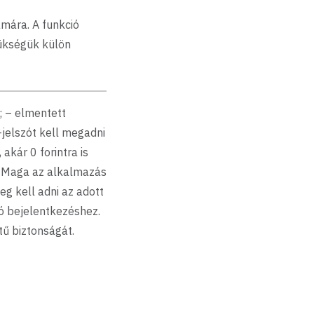
mára. A funkció
ükségük külön
; – elmentett
-jelszót kell megadni
akár 0 forintra is
). Maga az alkalmazás
eg kell adni az adott
ló bejelentkezéshez.
tű biztonságát.