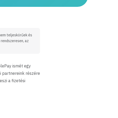
 nem teljeskörűek és
k rendszeresen, az
mplePay ismét egy
i partnereink részére
zi a fizetési