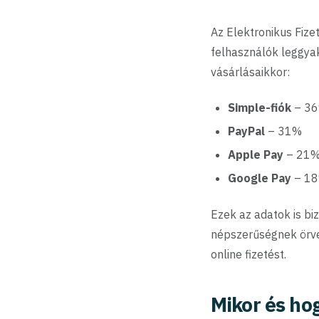
Az Elektronikus Fize
felhasználók leggyak
vásárlásaikkor:
Simple-fiók
– 3
PayPal
– 31%
Apple Pay
– 21
Google Pay
– 1
Ezek az adatok is bi
népszerűségnek örve
online fizetést.
Mikor és hog