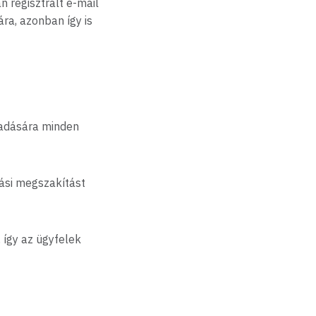
 regisztrált e-mail
ra, azonban így is
adására minden
ási megszakítást
így az ügyfelek