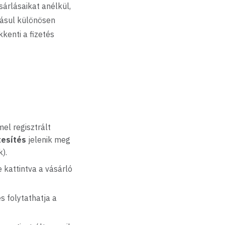
sárlásaikat anélkül,
dásul különösen
kenti a fizetés
el regisztrált
tesítés
jelenik meg
).
 kattintva a vásárló
s folytathatja a