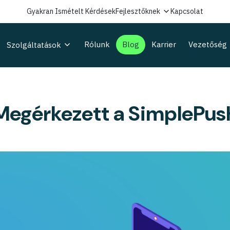
Gyakran Ismételt Kérdések
Fejlesztőknek
Kapcsolat
Rólunk
Blog
Karrier
Vezetőség
Szolgáltatások
Megérkezett a SimplePus