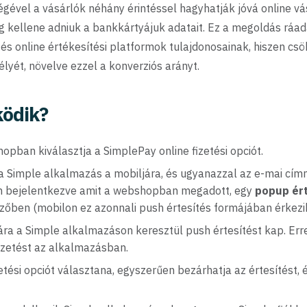
gével a vásárlók néhány érintéssel hagyhatják jóvá online vá
 kellene adniuk a bankkártyájuk adatait. Ez a megoldás ráa
 online értékesítési platformok tulajdonosainak, hiszen csök
yét, növelve ezzel a konverziós arányt.
ödik?
opban kiválasztja a SimplePay online fizetési opciót.
a Simple alkalmazás a mobiljára, és ugyanazzal az e-mai címm
n bejelentkezve amit a webshopban megadott, egy
popup ér
zőben (mobilon ez azonnali push értesítés formájában érkezik
ára a Simple alkalmazáson keresztül push értesítést kap. Erre
izetést az alkalmazásban.
tési opciót választana, egyszerűen bezárhatja az értesítést, é