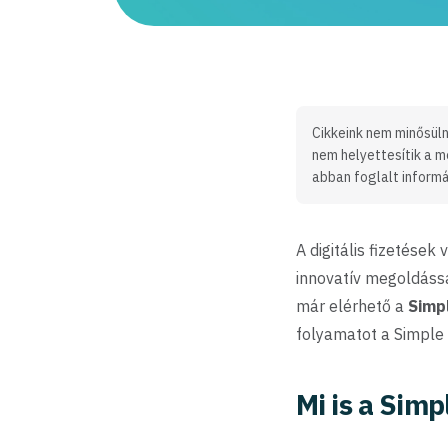
Cikkeink nem minősüln
nem helyettesítik a m
abban foglalt informá
A digitális fizetések
innovatív megoldássa
már elérhető a
Simp
folyamatot a Simple
Mi is a Sim