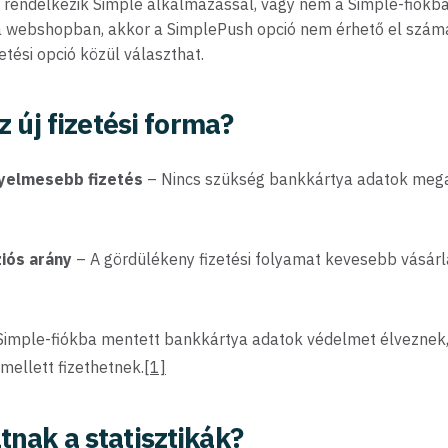
 rendelkezik Simple alkalmazással, vagy nem a Simple-fiókban
a webshopban, akkor a SimplePush opció nem érhető el számá
tési opció közül választhat.
z új fizetési forma?
yelmesebb fizetés
– Nincs szükség bankkártya adatok meg
iós arány
– A gördülékeny fizetési folyamat kevesebb vásárl
Simple-fiókba mentett bankkártya adatok védelmet élveznek, 
mellett fizethetnek.
[1]
tnak a statisztikák?