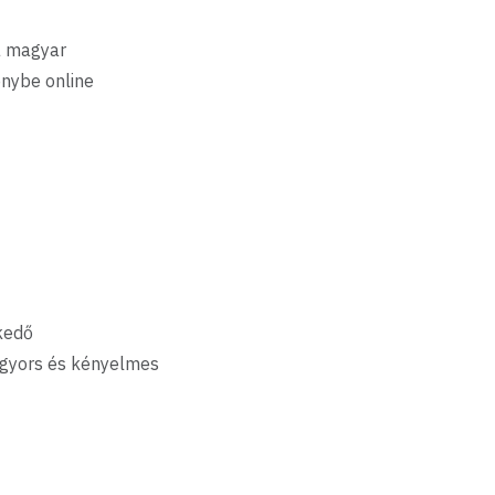
a magyar
énybe online
kedő
 gyors és kényelmes