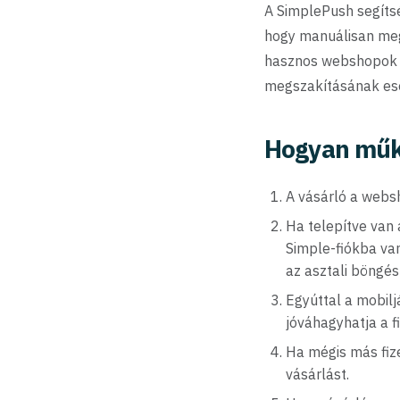
A SimplePush segítsé
hogy manuálisan meg
hasznos webshopok és
megszakításának esél
Hogyan műk
A vásárló a websh
Ha telepítve van 
Simple-fiókba va
az asztali böngés
Egyúttal a mobilj
jóváhagyhatja a f
Ha mégis más fize
vásárlást.