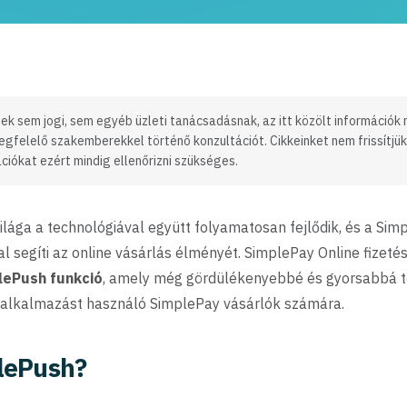
ek sem jogi, sem egyéb üzleti tanácsadásnak, az itt közölt információk
egfelelő szakemberekkel történő konzultációt. Cikkeinket nem frissítjü
ciókat ezért mindig ellenőrizni szükséges.
 világa a technológiával együtt folyamatosan fejlődik, és a Si
l segíti az online vásárlás élményét. SimplePay Online fizetés
lePush funkció
, amely még gördülékenyebbé és gyorsabbá tes
 alkalmazást használó SimplePay vásárlók számára.
plePush?