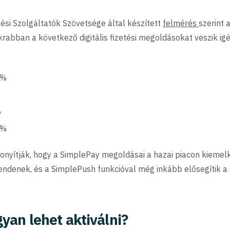
tési Szolgáltatók Szövetsége által készített
felmérés
szerint 
rabban a következő digitális fizetési megoldásokat veszik ig
6%
%
8%
zonyítják, hogy a SimplePay megoldásai a hazai piacon kiemel
ndenek, és a SimplePush funkcióval még inkább elősegítik a
yan lehet aktiválni?