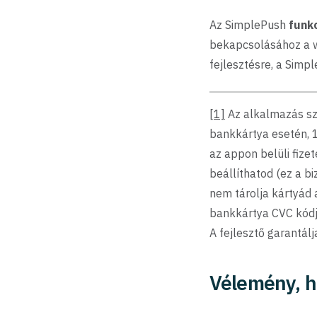
Az SimplePush
funk
bekapcsolásához a w
fejlesztésre, a Simp
[1]
Az alkalmazás szá
bankkártya esetén, 1
az appon belüli fizet
beállíthatod (ez a b
nem tárolja kártyád 
bankkártya CVC kódjá
A fejlesztő garantálj
Vélemény, h