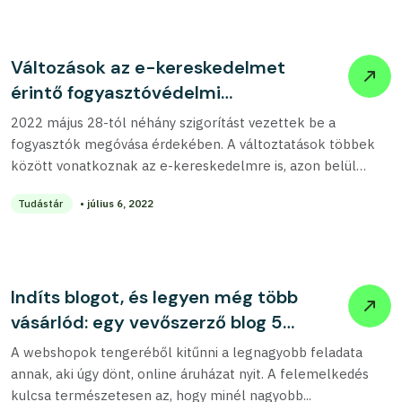
Változások az e-kereskedelmet
érintő fogyasztóvédelmi
szabályokban
2022 május 28-tól néhány szigorítást vezettek be a
fogyasztók megóvása érdekében. A változtatások többek
között vonatkoznak az e-kereskedelmre is, azon belül
pedig...
Tudástár
• július 6, 2022
Indíts blogot, és legyen még több
vásárlód: egy vevőszerző blog 5
alappillére
A webshopok tengeréből kitűnni a legnagyobb feladata
annak, aki úgy dönt, online áruházat nyit. A felemelkedés
kulcsa természetesen az, hogy minél nagyobb...