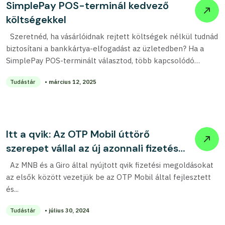
SimplePay POS-terminál kedvező
költségekkel
Szeretnéd, ha vásárlóidnak rejtett költségek nélkül tudnád
biztosítani a bankkártya-elfogadást az üzletedben? Ha a
SimplePay POS-terminált választod, több kapcsolódó
szolgáltatás esetében...
Tudástár
• március 12, 2025
Itt a qvik: Az OTP Mobil úttörő
szerepet vállal az új azonnali fizetési
megoldások bevezetésében
Az MNB és a Giro által nyújtott qvik fizetési megoldásokat
az elsők között vezetjük be az OTP Mobil által fejlesztett
és...
Tudástár
• július 30, 2024