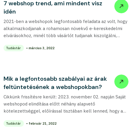
7 webshop trend, ami mindent visz
idén
2021-ben a webshopok legfontosabb feladata az volt, hogy
alkalmazkodjanak a rohamosan növekvő e-kereskedelmi
elvárásokhoz, minél több vásárlót tudjanak kiszolgálni,
ráadásul lehetőleg zökkenőmentesen....
Tudástár
• március 3, 2022
Mik a legfontosabb szabályai az árak
feltüntetésének a webshopokban?
Cikkünk frissítésre került: 2023. november 02. napján Saját
webshopod elindítása előtt néhány alapvető
kötelezettséggel, előírással tisztában kell lenned, hogy a
vállalkozásod zökkenőmentesen...
Tudástár
• február 21, 2022