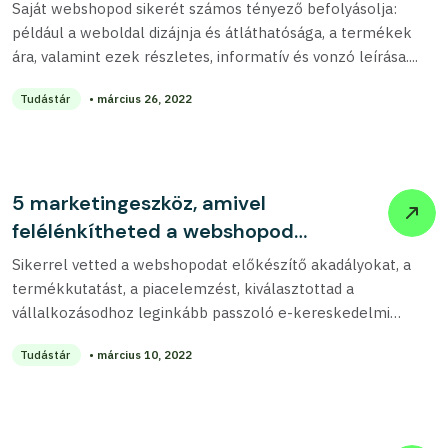
Saját webshopod sikerét számos tényező befolyásolja:
például a weboldal dizájnja és átláthatósága, a termékek
ára, valamint ezek részletes, informatív és vonzó leírása....
Tudástár
• március 26, 2022
5 marketingeszköz, amivel
felélénkítheted a webshopod
forgalmát
Sikerrel vetted a webshopodat előkészítő akadályokat, a
termékkutatást, a piacelemzést, kiválasztottad a
vállalkozásodhoz leginkább passzoló e-kereskedelmi
platformot és beindult az online áruházad....
Tudástár
• március 10, 2022