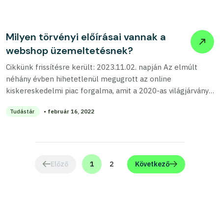
Milyen törvényi előírásai vannak a
webshop üzemeltetésnek?
Cikkünk frissítésre került: 2023.11.02. napján Az elmúlt
néhány évben hihetetlenül megugrott az online
kiskereskedelmi piac forgalma, amit a 2020-as világjárvány
kirobbanása még...
Tudástár
• február 16, 2022
Előző
1
2
Következő